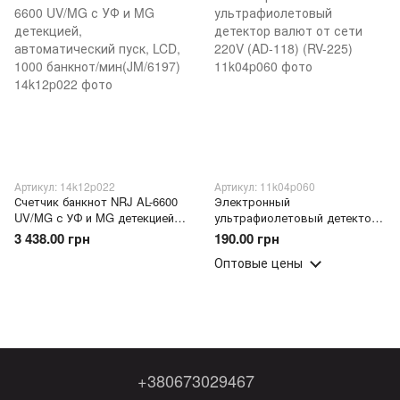
Артикул: 14k12p022
Артикул: 11k04p060
Счетчик банкнот NRJ AL-6600
Электронный
UV/MG с УФ и MG детекцией,
ультрафиолетовый детектор
автоматический пуск, LCD,
валют от сети 220V (AD-118)
3 438.00 грн
190.00 грн
1000 банкнот/мин(JM/6197)
(RV-225)
Оптовые цены
+380673029467