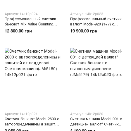
Артикул: 14k12p024
Артикул: 14k12p023
Профессиональный счетчик
Профессиональный счетчик
банкнот Mix Value Counting
валют Model-920 {1+7} с
Machine EQ-N66
автоопределением номинала
12 800.00 грн
19 900.00 грн
мультивалютный с
UAH USD EUR TFT дисплей
проверкой(JM/6062)
(JM/6198)
Артикул: 14k12p021
Артикул: 14k12p020
Счетчик банкнот Model-2600 с
Счетная машина Model-001 с
автоопределением и защитой
детекцией валют/ Счетчик
от подделок/Счетная
банкнот с выносным
3 950.00 грн
4 100.00 грн