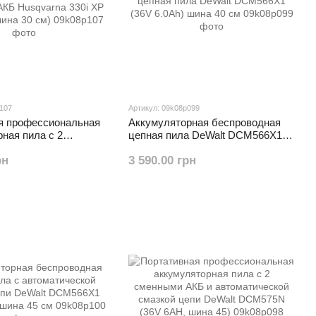
p107
Артикул: 09k08p099
я профессиональная
Аккумуляторная беспроводная
ная пила с 2
цепная пила DeWalt DCM566X1
КБ Husqvarna 330i ХР
(36V 6.0Ah) шина 40 см
рн
3 590.00 грн
шина 30 см)