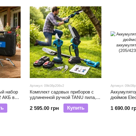
Артикул: 09k08p206v2
Артикул: 09k08
ый набор
Комплект садовых приборов с
Аккумулятор
2 АКБ в
удлиненной ручкой TANU пила,
дюймов Elec
секатор и удлиненная ручка 3в1
аккумулято
ть
Купить
2 595.00 грн
1 690.00 г
96 Vh
(205/4234)