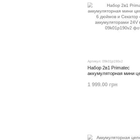
Артикул: 09k01p190v2
Набор 2в1 Primatec
аккумуляторная мини ц
Пила 6 дюймов и Секато
1 999.00 грн
аккумуляторами 24V в 