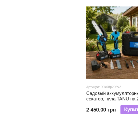
Артикул: 09k08p205v2
Садовый аккумуляторн
секатор, пила TANU на 
кейсе 96 Vh
Купи
2 450.00 грн