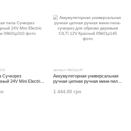
p310
Артикул: 09k01p145
а Сучкорез
Аккумуляторная универсальная
ный 24V Mini Electric
ручная цепная ручная мини-пила-
сучкорез для обрезки деревьев
рн
1 444.00 грн
CILTI 12V Красный