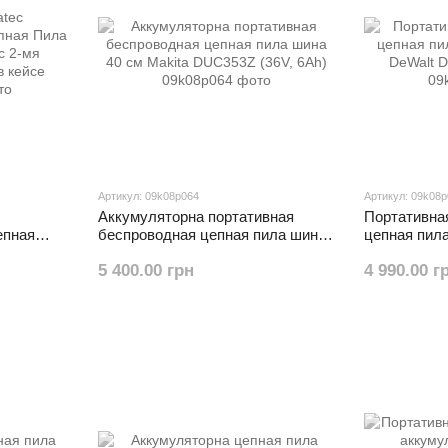
Артикул: 09k08p064
Артикул: 09k08
Аккумуляторна портативная
Портативна
епная
беспроводная цепная пила шина
цепная пил
р с 2-мя
40 см Makita DUC353Z (36V, 6Ah)
DeWalt DCM
5 400.00 грн
4 990.00 г
кейсе