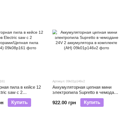
p161
Артикул: 09k01p146v2
ная пила в кейсе 12
Аккумуляторная цепная мини
tric saw с 2
электропила Supretto в чемодане
рами/Цепная пила
24V 2 аккумулятора в комплекте
Купить
Купить
рн
922.00 грн
(АН)