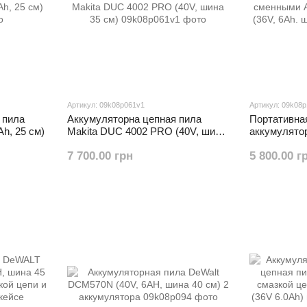
Артикул: 09k08p061v1
Артикул: 09k08
 пила
Аккумуляторна цепная пила
Портативна
h, 25 см)
Makita DUC 4002 PRO (40V, шина
аккумулятор
35 см)
сменными А
7 700.00 грн
5 800.00 г
(36V, 6Ah. 