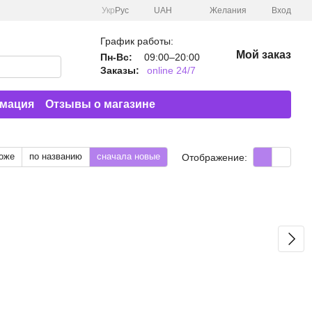
Укр
Рус
UAH
Желания
Вход
График работы:
Мой заказ
Пн-Вс:
09:00–20:00
Заказы:
online 24/7
рмация
Отзывы о магазине
оже
по названию
сначала новые
Отображение: