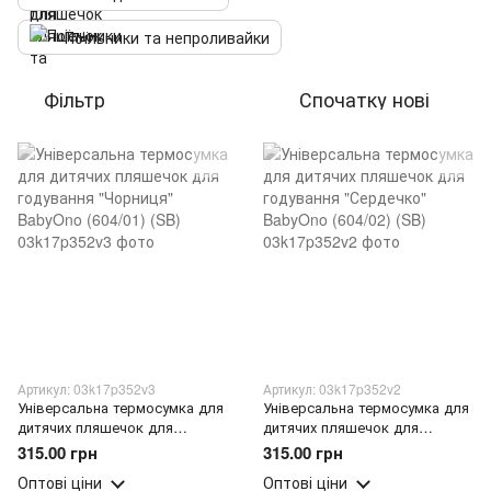
Поїльники та непроливайки
Фільтр
Спочатку нові
Артикул: 03k17p352v3
Артикул: 03k17p352v2
Універсальна термосумка для
Універсальна термосумка для
дитячих пляшечок для
дитячих пляшечок для
годування "Чорниця" BabyOno
годування "Сердечко"
315.00 грн
315.00 грн
(604/01) (SB)
BabyOno (604/02) (SB)
Оптові ціни
Оптові ціни