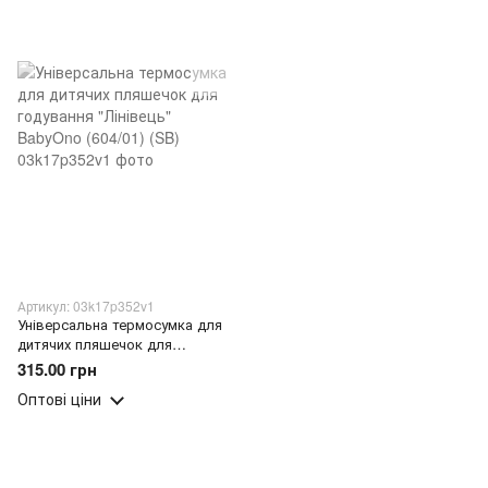
Артикул: 03k17p352v1
Універсальна термосумка для
дитячих пляшечок для
годування "Лінівець" BabyOno
315.00 грн
(604/01) (SB)
Оптові ціни