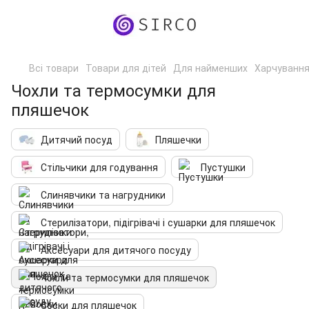
Всі товари
Товари для дітей
Для найменших
Харчування
Чохли та термосумки для
пляшечок
Дитячий посуд
Пляшечки
Стільчики для годування
Пустушки
Слинявчики та нагрудники
Стерилізатори, підігрівачі і сушарки для пляшечок
Аксесуари для дитячого посуду
Чохли та термосумки для пляшечок
Соски для пляшечок